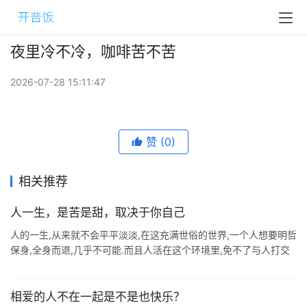
夜里冷不冷，咖啡苦不苦
2026-07-28 15:11:47
赞
(0)
相关推荐
人一生，是苦是甜，取决于你自己
人的一生,从来就不会平平淡淡,在这充满世俗的世界,一个人想要明哲
保身,全身而退,几乎不可能.而且人活在这个环境里,免不了与人打交
道,人际关系的交往才是最难的,这个度完全得由自己把握,心里有时觉
得甜,有 ...
相爱的人不在一起是不是也快乐？