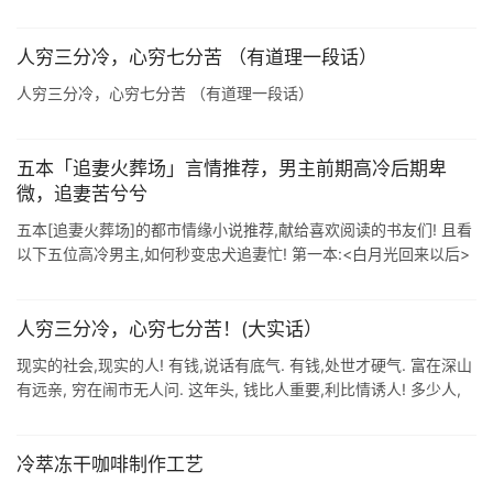
录验>. [组成]麻黄四两(去 ...
人穷三分冷，心穷七分苦 （有道理一段话）
人穷三分冷，心穷七分苦 （有道理一段话）
五本「追妻火葬场」言情推荐，男主前期高冷后期卑
微，追妻苦兮兮
五本[追妻火葬场]的都市情缘小说推荐,献给喜欢阅读的书友们! 且看
以下五位高冷男主,如何秒变忠犬追妻忙! 第一本:<白月光回来以后>
无影有踪 短评:女主季清棠是豪门真千金,幼时被养父母家暴 ...
人穷三分冷，心穷七分苦！(大实话）
现实的社会,现实的人! 有钱,说话有底气. 有钱,处世才硬气. 富在深山
有远亲, 穷在闹市无人问. 这年头, 钱比人重要,利比情诱人! 多少人,
只看黄金,不看真心: 多少人, 只谈交易,不重仁义: ...
冷萃冻干咖啡制作工艺