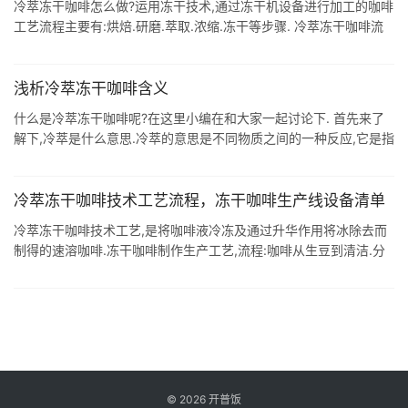
冷萃冻干咖啡怎么做?运用冻干技术,通过冻干机设备进行加工的咖啡
工艺流程主要有:烘焙.研磨.萃取.浓缩.冻干等步骤. 冷萃冻干咖啡流
程 采用了冷萃技术,这一过程一般要经过0-10℃冷水的缓慢萃取,耗
时8 ...
浅析冷萃冻干咖啡含义
什么是冷萃冻干咖啡呢?在这里小编在和大家一起讨论下. 首先来了
解下,冷萃是什么意思.冷萃的意思是不同物质之间的一种反应,它是指
在低温状态下,将两种或多种不同的物质混合在一起,一段时间之后就
会发生变化, ...
冷萃冻干咖啡技术工艺流程，冻干咖啡生产线设备清单
冷萃冻干咖啡技术工艺,是将咖啡液冷冻及通过升华作用将冰除去而
制得的速溶咖啡.冻干咖啡制作生产工艺,流程:咖啡从生豆到清洁.分
选.处理.烘焙和研磨→冷萃取→低温浓缩→预冻→冷冻干燥→粉碎→
称重包装. 1 ...
©
2026
开普饭