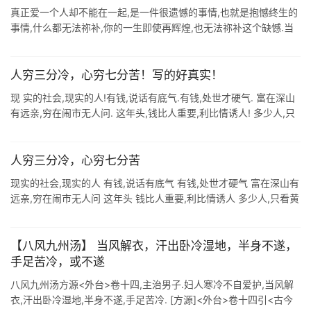
真正爱一个人却不能在一起,是一件很遗憾的事情,也就是抱憾终生的
事情,什么都无法祢补,你的一生即使再辉煌,也无法祢补这个缺憾.当
然,也因为真心爱她(他),也就不会因不能在一起而恨她(他). 思念一生,
牵 ...
人穷三分冷，心穷七分苦！写的好真实！
现 实的社会,现实的人!有钱,说话有底气.有钱,处世才硬气. 富在深山
有远亲,穷在闹市无人问. 这年头,钱比人重要,利比情诱人! 多少人,只
看黄金,不看真心:多少人,只谈交易,不重仁义:多少人,只重利 ...
人穷三分冷，心穷七分苦
现实的社会,现实的人 有钱,说话有底气 有钱,处世才硬气 富在深山有
远亲,穷在闹市无人问 这年头 钱比人重要,利比情诱人 多少人,只看黄
金,不看真心 多少人,只谈交易,不重仁义 多少人,只重利益,不讲 ...
【八风九州汤】 当风解衣，汗出卧冷湿地，半身不遂，
手足苦冷，或不遂
八风九州汤方源<外台>卷十四,主治男子.妇人寒冷不自爱护,当风解
衣,汗出卧冷湿地,半身不遂,手足苦冷. [方源]<外台>卷十四引<古今