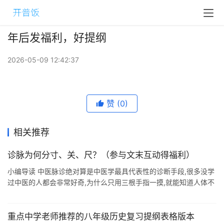
年后发福利，好提纲
2026-05-09 12:42:37
赞
(0)
相关推荐
诊脉为何分寸、关、尺？（参与文末互动得福利）
小编导读 中医脉诊绝对算是中医学最具代表性的诊断手段,很多没学
过中医的人都会非常好奇,为什么只用三根手指一摸,就能知道人体不
同部位的健康状态呢?今天,小编就带大家跟随现代脉学大家许跃远教
授学习一下,他 ...
重点中学老师推荐的八年级历史复习提纲表格版本