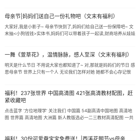
(一)进项税额 1.用于抵扣进项税额的增值税专用发票 ...
母亲节|妈妈们送自己一份礼物吧（文末有福利）
大家好,我是小影子~ 母亲节快到了,妈妈们给自己送一份保障吧~ 文
末抽<小狗钱钱>实体书,妈妈们可以带着孩子一起读,财商培养从娃娃
抓起~ 好多人问小影子还有没有在卖保险?怎么都没看到发文? ...
一舞《萱草花》，温情脉脉，感人至深（文末有福利）
明天是什么节日 不用说大家也都知道了~ 对,那就是妈妈们的节日 感
恩母亲节 世界上只有一个人 无论我们怎样对她 她都不会心存记恨
永远包容着你的小脾气 包容着你的一切 她是我们最亲近的人 也是我
们一生 ...
福利！237张世界 中国高清图 421张高清教材配图，赶
紧收藏吧
点击蓝字 '方位地理学' 关注我们 中国篇 54副高清中国地图 高清地
图 世界篇 高清地图 大洲篇 新人教版选必一二三教材高清配图 一共
421张 保存+收藏 - 自然地理基础教材配图 -
福利！30份可爱蚕宝宝免费送！|西溪花朝节vs母亲