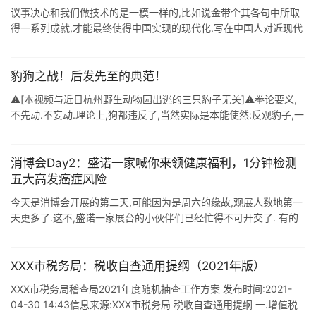
议事决心和我们做技术的是一模一样的,比如说金带个其各句中所取
得一系列成就,才能最终使得中国实现的现代化.写在中国人对近现代
探索的一个有什么特点呢?那么这个特点啊就是我们像我们说的八九
十年的征途漫漫,八 ...
豹狗之战！后发先至的典范！
⚠️[本视频与近日杭州野生动物园出逃的三只豹子无关]⚠️拳论要义,
不先动.不妄动.理论上,狗都违反了,当然实际是本能使然:反观豹子,一
直伺机而动,后发先至,步步占优,这也是本能.动物是人类天生的导师,
...
消博会Day2：盛诺一家喊你来领健康福利，1分钟检测
五大高发癌症风险
今天是消博会开展的第二天,可能因为是周六的缘故,观展人数地第一
天更多了.这不,盛诺一家展台的小伙伴们已经忙得不可开交了. 有的
忙着接待: 有的忙着介绍: 还有的忙着教观众们摆弄着手机: 为啥摆弄
手机呢 ...
XXX市税务局：税收自查通用提纲（2021年版）
XXX市税务局稽查局2021年度随机抽查工作方案 发布时间:2021-
04-30 14:43信息来源:XXX市税务局 税收自查通用提纲 一.增值税