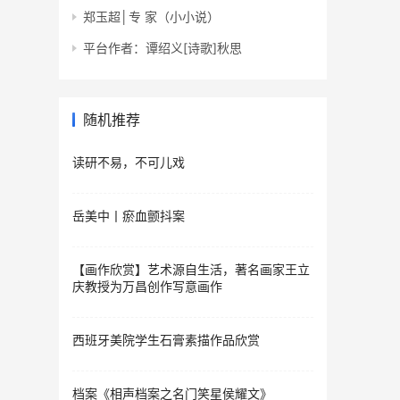
郑玉超│专 家（小小说）
平台作者：谭绍义[诗歌]秋思
随机推荐
读研不易，不可儿戏
岳美中丨瘀血颤抖案
【画作欣赏】艺术源自生活，著名画家王立
庆教授为万昌创作写意画作
西班牙美院学生石膏素描作品欣赏
档案《相声档案之名门笑星侯耀文》