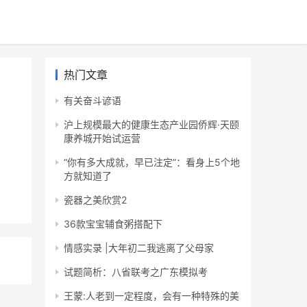
热门文章
有关奋斗谚语
沪上规模最大的健康生态产业园侨辉·天颐
康养城开始试运营
“你有多大成就，早已注定”：看身上5个地
方就知道了
瓷器之美欣赏2
36款宝宝辅食粥搭配下
情感实录 |大年初二我逃离了父母家
试题简析：八省联考之广东模拟考
王蒙:人老到一定程度，会有一种特殊的美