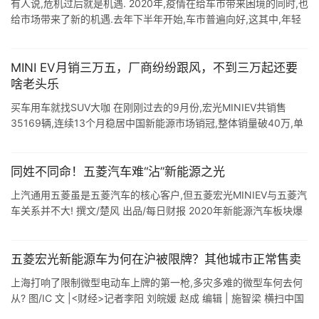
有人说,危机过后就是机遇. 2020年,疫情在给车市带来困境的同时,也
给市场带来了新的机遇.去年下半年开始,车市普遍向好,这其中,年轻
消费群体被激活起到了至关重要的作用. 这就是所谓的"得年 ...
MINI EV月销三万五，厂商纷纷跟风，不到三万起还要
啥老头乐
买车用车就找SUV大咖 在刚刚过去的9月份,宏光MINIEV共销售
35169辆,连续13个月稳居中国新能源市场销冠,整体销量破40万,单
日销量突破2200台,每20秒卖出1台,再创中国新能源销量纪录, ...
同姓不同命！五菱汽车难“沾”新能源之光
上汽通用五菱虽是五菱汽车的核心客户,但五菱宏光MINIEV与五菱汽
车关系并不大! 撰文/楚风 出品/每日财报 2020年新能源汽车板块爆
发,在全球汽车销量有所下降的背景下,我国新能源汽车销量增速仍达
1 ...
五菱宏光新能源车为何在沪被限牌？其他城市正常售卖
上海打响了限制微型电动车上牌的第一枪,多灾多难的微型车何去何
从? 图/IC 文 |<财经>记者李阳 刘皖媛 赵成 编辑 | 施智梁 横扫中国
新能源车市场的五菱宏光MINI EV,在上海突遭 ...