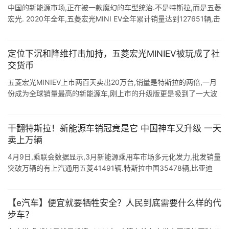
中国的新能源市场,正在被一款魔幻的车型统治.不是特斯拉,而是五菱
宏光. 2020年全年,五菱宏光MINI EV全年累计销量达到127651辆,击
败特斯拉Model 3,成为2020年全国新能源市场销售 ...
定位下沉和降维打击加持，五菱宏光MINIEV被玩成了社
交货币
五菱宏光MINIEV上市两百天卖出20万台,销量是特斯拉的两倍,一月
份成为全球销量最高的新能源车,刚上市的升级版更是吸到了一大波
女粉.为什么配置低端却销量惊人,平平无奇却能爆红社交网络?这台"
...
干翻特斯拉！新能源车销冠竟是它 中国神车又升级 一天
卖上万辆
4月9日,乘联会数据显示,3月新能源乘用车市场多元化发力,批发销量
突破万辆的有上汽通用五菱41491辆.特斯拉中国35478辆,比亚迪
23906辆.其中,五菱宏光MINI生产达到40084辆,产销均创 ...
【e汽车】便宜就要牺牲安全？人民到底需要什么样的代
步车？