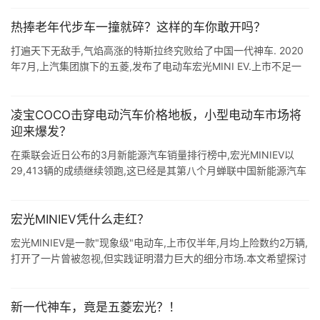
热捧老年代步车一撞就碎？这样的车你敢开吗？
打遍天下无敌手,气焰高涨的特斯拉终究败给了中国一代神车. 2020
年7月,上汽集团旗下的五菱,发布了电动车宏光MINI EV.上市不足一
年,于今年1月份,宏光MINI EV凭借3.7万辆的好成绩,直接 ...
凌宝COCO击穿电动汽车价格地板，小型电动车市场将
迎来爆发？
在乘联会近日公布的3月新能源汽车销量排行榜中,宏光MINIEV以
29,413辆的成绩继续领跑,这已经是其第八个月蝉联中国新能源汽车
销售冠军的宝座. 它的成功不仅让众多厂商投来羡慕的目光,也让中国
小型电 ...
宏光MINIEV凭什么走红？
宏光MINIEV是一款"现象级"电动车,上市仅半年,月均上险数约2万辆,
打开了一片曾被忽视,但实践证明潜力巨大的细分市场.本文希望探讨
一下,宏光MINIEV走红的逻辑是什么? 童济 ...
新一代神车，竟是五菱宏光？！