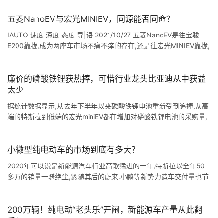
五菱NanoEV与宏光MINIEV，同源能否同命？
IAUTO 速度 深度 态度 导|语 2021/10/27 五菱NanoEV是往宝骏
E200靠拢,成为两座车市场不痛不痒的存在,还是往宏光MINIEV靠拢,
再次掀起微型电动车的狂潮? 作者丨李思佳 责 ...
廉价的磷酸铁锂获热捧，可惜行业龙头比亚迪从中获益
太少
据统计数据显示,从去年下半年以来磷酸铁锂电池重新受到追捧,从高
端的特斯拉到低端的宏光miniEV都在增加对磷酸铁锂电池的采购量,
推动磷酸铁锂电池的销量翻倍上涨,可惜的是磷酸铁锂电池龙头企业
比亚迪获益太 ...
小微型纯电动车的市场到底有多大？
2020年可以说是新能源汽车行业高歌猛进的一年,特斯拉以全年50
多万的销量一骑绝尘,紧随其后的蔚来.小鹏等新势力造车交付量也节
节攀升,实现销量从谷底到高位的强势反弹.随着国家政策的多元化引
导,新能源汽 ...
200万辆！纯电动“老头乐”开闸，新能源车产量从此翻