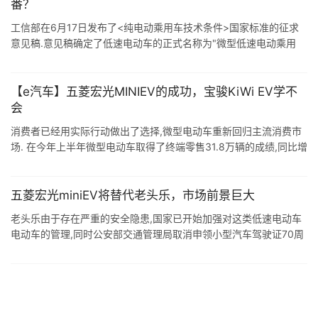
番？
工信部在6月17日发布了<纯电动乘用车技术条件>国家标准的征求
意见稿.意见稿确定了低速电动车的正式名称为"微型低速电动乘用
车",虽然还带有"低速"两 ...
【e汽车】五菱宏光MINIEV的成功，宝骏KiWi EV学不
会
消费者已经用实际行动做出了选择,微型电动车重新回归主流消费市
场. 在今年上半年微型电动车取得了终端零售31.8万辆的成绩,同比增
长534.2%,成为新能源车市中增长最为迅猛的一支力量.正是得益于
这样的 ...
五菱宏光miniEV将替代老头乐，市场前景巨大
老头乐由于存在严重的安全隐患,国家已开始加强对这类低速电动车
电动车的管理,同时公安部交通管理局取消申领小型汽车驾驶证70周
岁年龄上限,这为合规的五菱宏光miniEV等低价电动车打开了巨大的
发展空间. ...