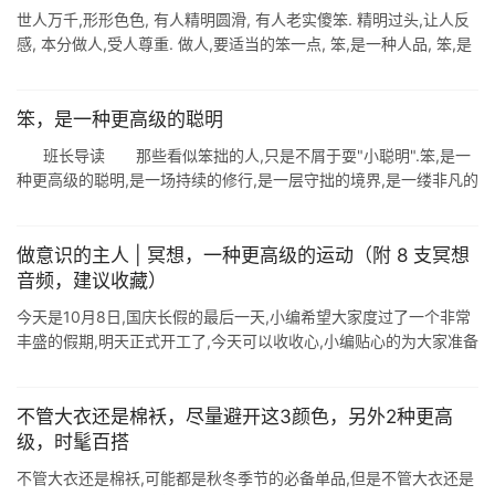
世人万千,形形色色, 有人精明圆滑, 有人老实傻笨. 精明过头,让人反
感, 本分做人,受人尊重. 做人,要适当的笨一点, 笨,是一种人品, 笨,是
一种大度, 笨,是一种智慧, 笨,是一种善良. 人笨, ...
笨，是一种更高级的聪明
班长导读 那些看似笨拙的人,只是不屑于耍"小聪明".笨,是一
种更高级的聪明,是一场持续的修行,是一层守拙的境界,是一缕非凡的
智慧.不必仰慕天赋异禀的天才,更 ...
做意识的主人 | 冥想，一种更高级的运动（附 8 支冥想
音频，建议收藏）
今天是10月8日,国庆长假的最后一天,小编希望大家度过了一个非常
丰盛的假期,明天正式开工了,今天可以收收心,小编贴心的为大家准备
了一个冥想合集,一共有 8 支非常经典的冥想音频. 你可以在今天,找
个时 ...
不管大衣还是棉袄，尽量避开这3颜色，另外2种更高
级，时髦百搭
不管大衣还是棉袄,可能都是秋冬季节的必备单品,但是不管大衣还是