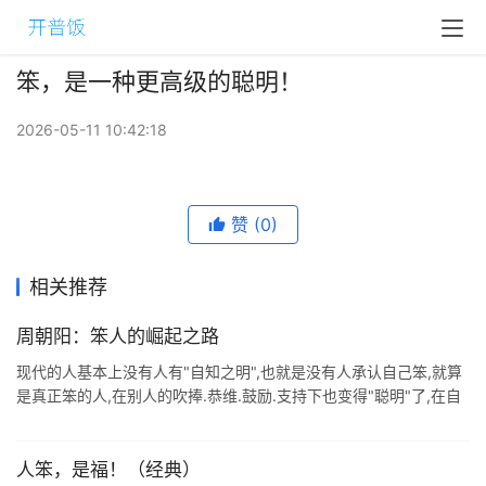
笨，是一种更高级的聪明！
2026-05-11 10:42:18
赞
(0)
相关推荐
周朝阳：笨人的崛起之路
现代的人基本上没有人有"自知之明",也就是没有人承认自己笨,就算
是真正笨的人,在别人的吹捧.恭维.鼓励.支持下也变得"聪明"了,在自
己的世界里面他是" ...
人笨，是福！（经典）