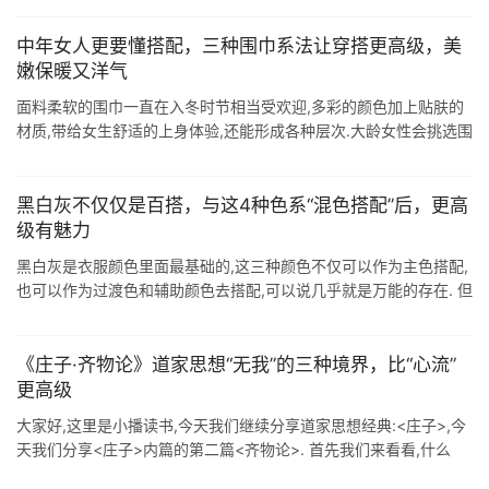
1.同色组 ...
中年女人更要懂搭配，三种围巾系法让穿搭更高级，美
嫩保暖又洋气
面料柔软的围巾一直在入冬时节相当受欢迎,多彩的颜色加上贴肤的
材质,带给女生舒适的上身体验,还能形成各种层次.大龄女性会挑选围
巾才时尚,这三款时髦又好搭配.在冬天围上这些保暖的围巾,再也不
做" ...
黑白灰不仅仅是百搭，与这4种色系“混色搭配”后，更高
级有魅力
黑白灰是衣服颜色里面最基础的,这三种颜色不仅可以作为主色搭配,
也可以作为过渡色和辅助颜色去搭配,可以说几乎就是万能的存在. 但
是如果你不是年纪在40+的女性的话,那么可以试试用这些基础颜色
去搭配一些亮 ...
《庄子·齐物论》道家思想“无我”的三种境界，比“心流”
更高级
大家好,这里是小播读书,今天我们继续分享道家思想经典:<庄子>,今
天我们分享<庄子>内篇的第二篇<齐物论>. 首先我们来看看,什么
是"齐物"呢? ...