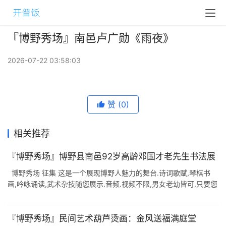
『博野秀场』南邑卢广勋《雨夜》
2026-07-22 03:58:03
赞
(0)
相关推荐
『博野秀场』博野县南邑92岁高龄邓国才老先生书法展
博野秀场 征集 这是一个展现博野人魅力的舞台.诗词歌赋,琴棋书
画,吟咏诵读,武术杂技随您展示.音频.视频不限,男女老幼皆可.只要您
有才,尽可呈上来,期待您的风姿风采. 中华文化博大精深.书法是中华
...
『博野秀场』民间艺术葫芦烫画：金风送福满庭堂