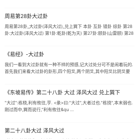
以接着 ...
周易第28卦大过卦
周易第28卦_大过卦(泽风大过)_兑上巽下 本卦 互卦 错卦 综卦 第28
卦:大过卦(泽风大过) 第1卦:乾卦(乾为天) 第27卦:颐卦(山雷颐) 第28
卦:大过卦(泽风大过) 周易第二十八卦详解 大 ...
《易经》-大过卦
我们一看到大过卦就有一种不祥的预感,记大过处分可不是闹着玩的.
首先我们来看大过卦的卦形,四个阳爻,两个阴爻,其中阳爻比阴爻要
多.在易经里,一般阳为大,阴为小,大过卦就是阳爻过盛阴爻偏少,所以
阴阳不能调 ...
《东坡易传》第二十八卦 大过 泽风大过 兑上巽下
"大过":栋桡,利有攸往,亨. <彖>曰:"大过",大者过也."栋挠",本末弱也.
刚过而中,巽而说行,"利有攸往&qu ...
第二十八卦大过 泽风大过