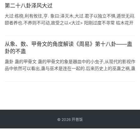
第二十八卦泽风大过
大过:栋桡,利有攸往,亨. 象曰:泽灭木,大过.君子以独立不惧,遁世无闷.
颐者养也.不养则不可动,故受之以<大过> 阳刚过度不寻常 枯木花开
水泽床 长就栋材堪受压 自强积极定吉祥 < ...
从象、数、甲骨文的角度解读《周易》第十八卦——蛊
卦的不蛊
蛊卦 蛊的甲骨文 蛊的甲骨文的象是器皿中的小虫子,从现代的影视作
品中依然可以看出,蛊与巫术是连在一起的.后来历史上的巫蛊之祸,蛊
已经变成巫术的代名词. 远古时代,人们对人体内的一些疾病或者说寄
生虫并不 ...
©
2026
开普饭