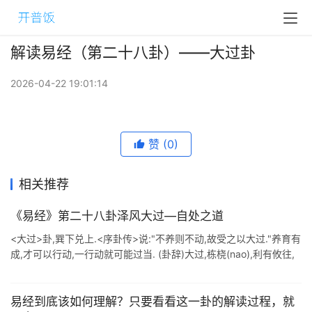
解读易经（第二十八卦）——大过卦
2026-04-22 19:01:14
赞
(0)
相关推荐
《易经》第二十八卦泽风大过—自处之道
<大过>卦,巽下兑上.<序卦传>说:"不养则不动,故受之以大过."养育有
成,才可以行动,一行动就可能过当. (卦辞)大过,栋桡(nao),利有攸往,
亨. ( ...
易经到底该如何理解？只要看看这一卦的解读过程，就