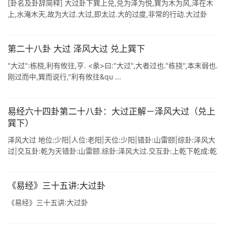
[卦名及卦辞简释] 大过卦下巽上兑,兑为泽为悦,巽为木为风,泽在木
上,水淹木天,故为大过.大过,即太过.大的过度,非常的行动.大过卦
谈 的是事物的承受能力到了超过它的极限程度时将会遇到和发生
的 情况. ...
第二十八卦 大过 泽风大过 兑上巽下
"大过":栋桡,利有攸往,亨. <彖>曰:"大过",大者过也."栋挠",本末弱也.
刚过而中,巽而说行,"利有攸往&qu ...
易经六十四卦第二十八卦：大过正解－泽风大过（兑上
巽下）
泽风大过 地位:少阳|人位:老阳|天位:少阳|错卦:山雷颐|综卦:泽风大
过|交互卦:乾为天错卦:山雷颐.综卦:泽风大过.交互卦:上乾下乾成:乾
为天.地位:少阳.人位:老阳.天位:.序卦传:不养则不可动 ...
《易经》三十五讲:大过卦
《易经》三十五讲:大过卦