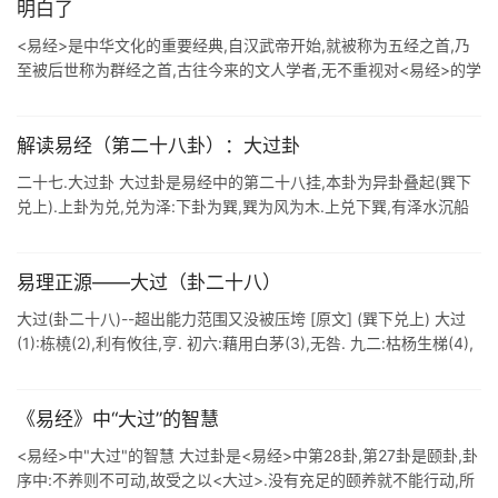
明白了
<易经>是中华文化的重要经典,自汉武帝开始,就被称为五经之首,乃
至被后世称为群经之首,古往今来的文人学者,无不重视对<易经>的学
习和研究. <易经>是中华文化的瑰宝 ...
解读易经（第二十八卦）：大过卦
二十七.大过卦 大过卦是易经中的第二十八挂,本卦为异卦叠起(巽下
兑上).上卦为兑,兑为泽:下卦为巽,巽为风为木.上兑下巽,有泽水沉船
木舟之象.兑.巽相迭,正中间四爻为阳爻,初.上为阴爻,阳盛而阴柔,中
...
易理正源——大过（卦二十八）
大过(卦二十八)--超出能力范围又没被压垮 [原文] (巽下兑上) 大过
(1):栋橈(2),利有攸往,亨. 初六:藉用白茅(3),无咎. 九二:枯杨生梯(4),
老夫得其女妻,无不利. 九三:栋橈,凶. ...
《易经》中“大过”的智慧
<易经>中"大过"的智慧 大过卦是<易经>中第28卦,第27卦是颐卦,卦
序中:不养则不可动,故受之以<大过>.没有充足的颐养就不能行动,所