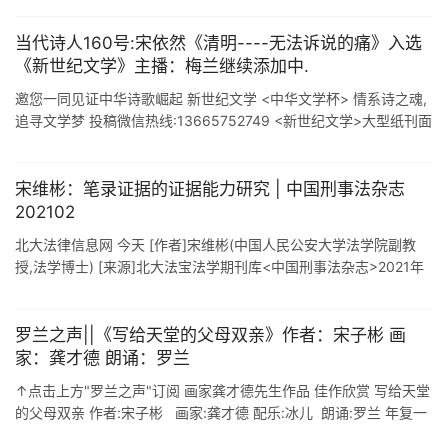
当代诗人160号:宋依然《清明----无法诉说的痛》入选
《新世纪文学》主播：梅兰继续添加中.
邀您一同见证中华诗歌崛起 新世纪文学 <中华文学杯> 情系诗之魂,
追寻文学梦 投稿微信热线:13665752749 <新世纪文学>大型纸刊面
向全国文学爱好者征集入选精品,邀您一 ...
宋维彬：笔录证据的证据能力研究 | 中国刑事法杂志
202102
北大法律信息网 今天 [作者]宋维彬(中国人民公安大学法学院副教
授,法学博士) [来源]北大法宝法学期刊库<中国刑事法杂志>2021年
第2期(文末附本期期刊目录).因篇幅较长,已略去原文注 ...
罗兰之声||《写给天堂的父母双亲》作者：​宋子彬 画
家：龚才德 朗诵：罗兰
↑点击上方"罗兰之声"订阅 画家龚才德先生作品 佳作欣赏 写给天堂
的父母双亲 作者:宋子彬 画家:龚才德 配乐:冰儿 朗诵:罗兰 年复一
年光阴转, 又是一年清明奠. 又是一年 ...