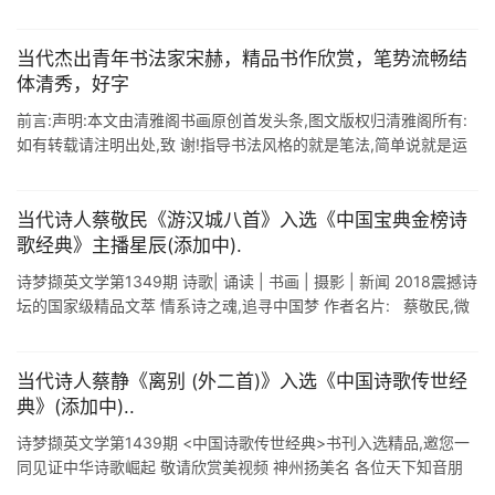
当代杰出青年书法家宋赫，精品书作欣赏，笔势流畅结
体清秀，好字
前言:声明:本文由清雅阁书画原创首发头条,图文版权归清雅阁所有:
如有转载请注明出处,致 谢!指导书法风格的就是笔法,简单说就是运
笔的力度和法度决定着字帖的筋骨的构造,力度的不同所书写出来的
线条也是有所 ...
当代诗人蔡敬民《游汉城八首》入选《中国宝典金榜诗
歌经典》主播星辰(添加中).
诗梦撷英文学第1349期 诗歌| 诵读 | 书画 | 摄影 | 新闻 2018震撼诗
坛的国家级精品文萃 情系诗之魂,追寻中国梦 作者名片: 蔡敬民,微
号伴鹤轩主.云鹤等,江苏徐州人,中医主任医师. ...
当代诗人蔡静《离别 ​(外二首)》入选《中国诗歌传世经
典》(添加中)..
诗梦撷英文学第1439期 <中国诗歌传世经典>书刊入选精品,邀您一
同见证中华诗歌崛起 敬请欣赏美视频 神州扬美名 各位天下知音朋
友: 弘扬平台文化,展现自我风采,自筹出书,让自己著作成为经 ...