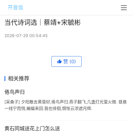
当代诗词选｜蔡靖+宋毓彬
2026-07-29 00:54:45
赞
(0)
相关推荐
倦鸟声归
[采桑子] 夕阳散去黄昏好,倦鸟声归.燕子翻飞,几盏灯光萤火微. 昼悬
一线宁而悄,蝙蝠来回.我也徘徊,惆怅云浓遮月辉.
黄石同城送花上门怎么送