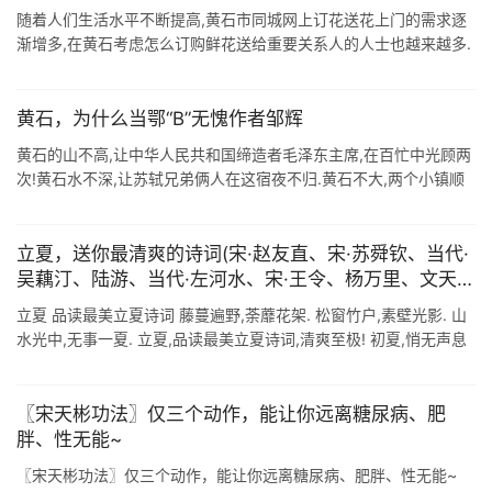
随着人们生活水平不断提高,黄石市同城网上订花送花上门的需求逐
渐增多,在黄石考虑怎么订购鲜花送给重要关系人的人士也越来越多.
那么黄石同城送花上门怎么送呢?黄石网上订花送花怎么操作?其实
这个问题很好解决, ...
黄石，为什么当鄂“B”无愧作者邹辉
黄石的山不高,让中华人民共和国缔造者毛泽东主席,在百忙中光顾两
次!黄石水不深,让苏轼兄弟俩人在这宿夜不归.黄石不大,两个小镇顺
带一个山,成为全省的老二.黄石本身不显赫,所有大型企业只挂"大冶
...
立夏，送你最清爽的诗词(宋·赵友直、宋·苏舜钦、当代·
吴藕汀、陆游、当代·左河水、宋·王令、杨万里、文天
祥、孟浩然、唐·韦应物)
立夏 品读最美立夏诗词 藤蔓遍野,荼蘼花架. 松窗竹户,素壁光影. 山
水光中,无事一夏. 立夏,品读最美立夏诗词,清爽至极! 初夏,悄无声息
的光临. 伴着麦香,伴着莺鸣,是这般的缤纷着绚丽,灿烂着热情 ...
〖宋天彬功法〗仅三个动作，能让你远离糖尿病、肥
胖、性无能~
〖宋天彬功法〗仅三个动作，能让你远离糖尿病、肥胖、性无能~