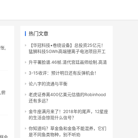
热门文章
【华冠科技•卷绕设备】总投资25亿元！
怅,
猛狮科技5GWh高端锂离子电池项目开工
升平署脸谱.46帧.清代宫廷画师绘制.高清
3-15收评：预计明日还有反弹机会！
论八字的流通与平衡
,俯
老虎证券离400亿美元估值的Robinhood
还有多远？
金牛座满月来了！2018年的尾声，12星座
的生活会惊现什么信号？
你知道吗？草金鱼和金鱼不能混养，它们
是不同鱼类物种，别不听劝
那样会