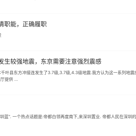
清职能，正确履职
职
发生较强地震，东京需要注意强烈震感
千叶县东方冲接连发生了3.7级,3.7级,4.3级地震.我方认为这一系列地震
提供 ...
蓝". 一个热点话题是:帝都白领再度南下,来深圳置业. 帝都人民在深圳