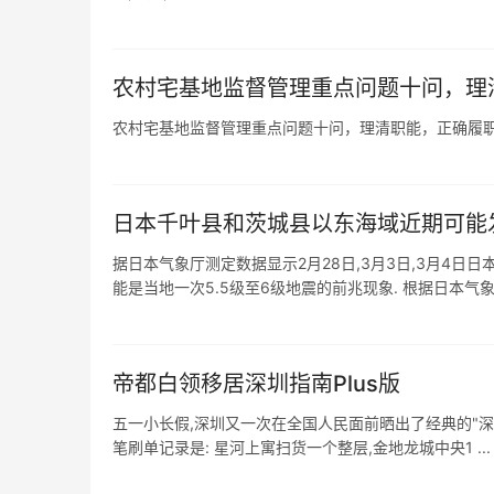
农村宅基地监督管理重点问题十问，理
农村宅基地监督管理重点问题十问，理清职能，正确履
日本千叶县和茨城县以东海域近期可能
据日本气象厅测定数据显示2月28日,3月3日,3月4日日本
能是当地一次5.5级至6级地震的前兆现象. 根据日本气象厅
帝都白领移居深圳指南Plus版
五一小长假,深圳又一次在全国人民面前晒出了经典的"深圳
笔刷单记录是: 星河上寓扫货一个整层,金地龙城中央1 ...