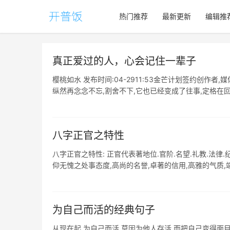
热门推荐
最新更新
编辑推
真正爱过的人，心会记住一辈子
樱桃如水 发布时间:04-2911:53金芒计划签约创作者
纵然再念念不忘,割舍不下,它也已经变成了往事,定格在回忆里
八字正官之特性
八字正官之特性: 正官代表著地位.官阶.名望.礼教.法律
仰无愧之处事态度,高尚的名誉,卓著的信用,高雅的气质,端庄
为自己而活的经典句子
从现在起,为自己而活,莫因为他人存活,而把自己变得面目