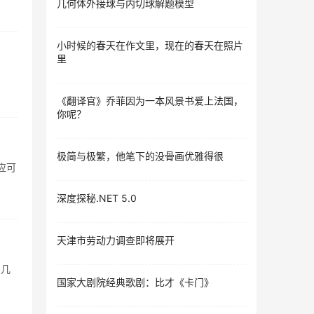
几何体外接球与内切球解题模型
小时候的春天在作文里，现在的春天在照片
里
《翻译官》乔菲因为一本风景书爱上法国，
你呢？
极简与极繁，他笔下的没骨画优雅得很
应可
深度探秘.NET 5.0
天津市劳动力调查即将展开
的几
国家大剧院经典歌剧：比才《卡门》