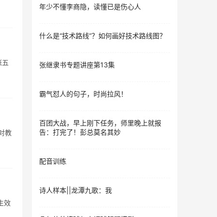
年少不懂李商隐，读懂已是伤心人
什么是“技术路线”？如何画好技术路线图？
涨五
张继隶书专题讲座第13集
霸气怼人的句子，时尚拉风！
百团大战，早上刚下任务，师里晚上就报
告：打完了！彭总莫名其妙
对教
配音训练
诗人样本||龙潭九歌：我
生效