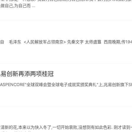
自己,为自己而 ...
 毛泽东 <人民解放军占领南京> 先秦文字 太师虘簋 西周晚期,传194
 兆易创新再添两项桂冠
ASPENCORE"全球双峰会暨全球电子成就奖颁奖典礼"上,兆易创新旗下SP
清新的花,本来以为快入冬了,一切开始衰败,没想到有如此色彩. 刚才读到