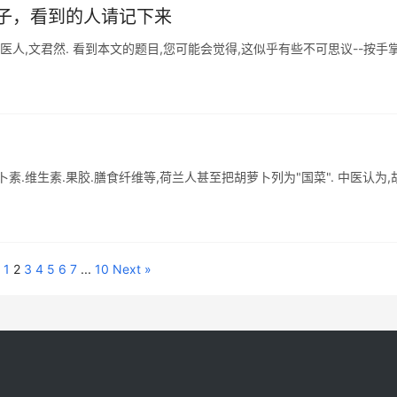
子，看到的人请记下来
中医人,文君然. 看到本文的题目,您可能会觉得,这似乎有些不可思议--按手掌
卜素.维生素.果胶.膳食纤维等,荷兰人甚至把胡萝卜列为"国菜". 中医认为,
1
2
3
4
5
6
7
...
10
Next »