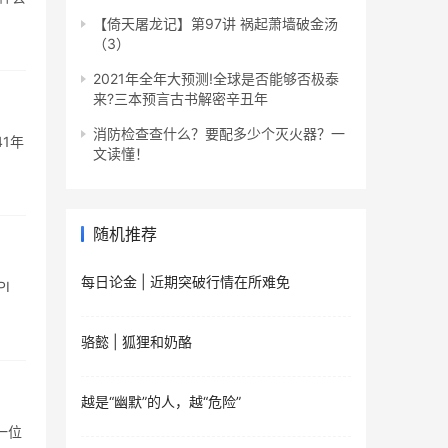
【倚天屠龙记】第97讲 祸起萧墙破金汤
（3）
2021年全年大预测!全球是否能够否极泰
来?三本预言古书解密辛丑年
消防检查查什么？要配多少个灭火器？一
1年
文读懂！
随机推荐
每日论金 | 近期突破行情在所难免
I
骆懿 | 狐狸和奶酪
越是“幽默”的人，越“危险”
一位