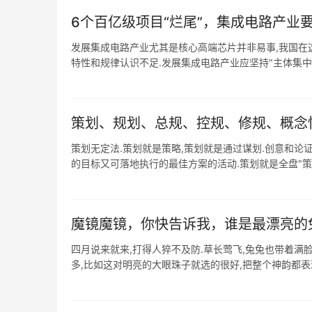
6个百亿级项目“烂尾”，集成电路产业要
发展集成电路产业尤其是核心高端芯片并非易事,我国在
特性和规律认识不足.发展集成电路产业应坚持"主体集中.区域
策划、规划、总规、控规、修规、概念
策划无定法.策划就是策略,策划就是通过谋划.创意和论
的目标又可落地执行的最佳方案的活动.策划就是全盘"策"动
魔镜魔镜，你快告诉我，谁是最漂亮的
四月说来就来,打得人猝不及防.草长莺飞,兔兔也带着满脸
多,比如这对明亮的大眼珠子就选的很好,把整个神韵都表现的