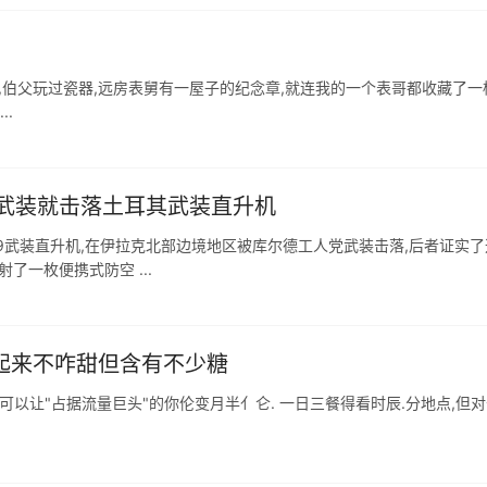
,伯父玩过瓷器,远房表舅有一屋子的纪念章,就连我的一个表哥都收藏了一
单一麦芽威士忌,怎么说我也算是"家族式"收藏的一员了! ...
武装就击落土耳其武装直升机
129武装直升机,在伊拉克北部边境地区被库尔德工人党武装击落,后者证实
了一枚便携式防空 ...
起来不咋甜但含有不少糖
,可以让"占据流量巨头"的你伦变月半亻仑. 一日三餐得看时辰.分地点,但