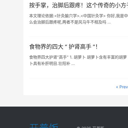
按手掌，治脚后跟疼！这个传奇的小方
本文理论依据:<针灸腧穴学>.<中国针灸学> 你好,我是
么会治脚后跟疼呢,两者不是风马牛不相及吗 ...
食物界的四大 “ 护肾高手 ”！
食物界四大护肾"高手" 1. 胡萝卜 胡萝卜含有丰富的胡萝
卜具有补肝明目.壮阳补 ...
« Prev