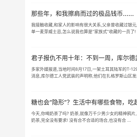
那些年，和我擦肩而过的极品钱币......
我接触收藏,和家人的影响有很大关系,父亲曾收藏过银元
君子报仇不用十年：不到一周，库尔德
多家外媒报道,当地时间8月17日,一架土耳其陆军的T-
消息,库尔德工人党武装的声明称,他们在扎格罗斯山区发射
糖也会“隐形”？生活中有哪些食物，吃
今天,你喝奶茶了吗? 奶茶,就像万千少男少女的精神鸦片
奶茶,完全没有要求! 没有合不合适的场合,也没有合 ...