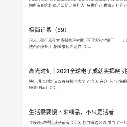
把所有的悲伤痛苦留给活着的人. 只做自己,做真正的自己做
极简识篆（59）
识义 识形 识用 宜将剩勇追穷寇 不可沽名学霸王 出自
陕西西安出土,据著录传世两件,今 ...
高光时刻 | 2021全球电子成就奖揭晓
快讯,兆易创新又双叒叕捧回大奖了!今天,在众"芯"云集的
NOR Flash GD ...
生活需要慢下来细品，不只是活着
今傍晚,难得接孩子前有会空闲,拐到旁边公园,看到了一片