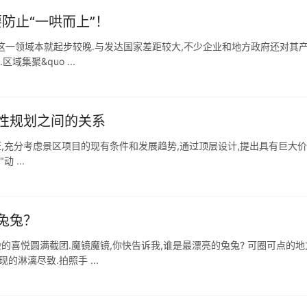
防止“一哄而上”！
这一领域本就起步较晚.与发达国家差距较大,不少企业和地方政府还对其
集聚&quo ...
性规划之间的关系
证,充分考虑景区项目的现有条件和发展趋势,通过顶层设计,提出具有巨大
 ...
兔兔？
的喜悦圆满截团.魔镜魔镜,你快告诉我,谁是最漂亮的兔兔? 可圈可点的地
淋漓尽致.拍照手 ...