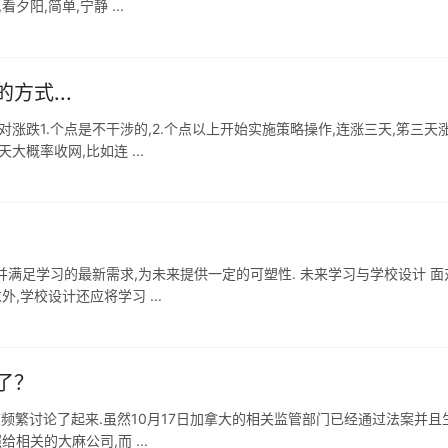
阳,简单,宁静 ...
式...
涨跌1.个点是不干涉的,2.个点以上开始实施策略操作,连涨三天,笫三天
概率收网,比如连 ...
满足学习的最新需求,为未来提供一定的可塑性. 未来学习与学校设计 面
,学校设计还应将学习 ...
了？
被频繁讨论了起来.虽然10月17日加拿大的相关监管部门已经通过法案并且
相关的大麻公司,而 ...