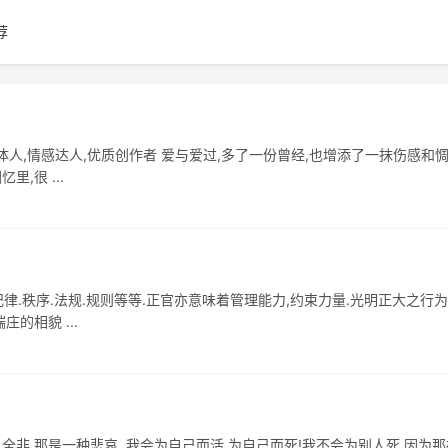
荐
,媒体人,情感达人,优质创作者 爱与爱过,多了一份曾经,也增添了一抹伤感和惆
,很 ...
.纪律.秩序.法规.规则等等.正官亦意味着管理能力,约束力量.光明正大之行为
的相貌 ...
全非,那是一种悲哀. 我会为自己而活,为自己而死!我不会为别人死,因为