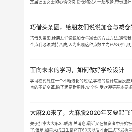
定居德国女士的心情说说:傍晚和家人一起散步,带份披萨,看夕
巧借头条图，给朋友们说说加仓与减仓的方
巧借头条图,给朋友们说说加仓与减仓的方式方法,通常我对
个点我必须减持八成,因为出现这种点数主力已经眼红,明天大
面向未来的学习，如何做好学校设计
学习模式处在一个不断进化的过程,学校的设计应当反应并
育的不断变革,除了满足耐用性.安全性.受欢迎等基本要求外
大麻2.0来了，大麻股2020年又要起飞
关于加拿大大麻2.0的相关消息,最近又在投资者中开始
了,但是,加拿大的卫生部将在60天以后才会正式下发执照给